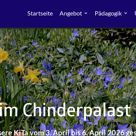
Startseite
Angebot
Pädagogik
 im Chinderpalast
ere KiTa vom 3. April bis 6. April 2026 g