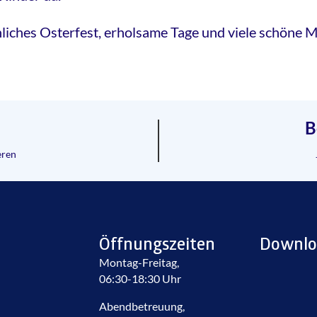
hliches Osterfest, erholsame Tage und viele schöne
B
eren
Öffnungszeiten
Downlo
Montag-Freitag,
06:30-18:30 Uhr
Abendbetreuung,