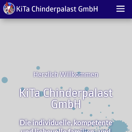
Herzlich Willkommen
KiTa Chinderpalast
GmbH
Die individuelle, kompetente
und liebevolle familien- und