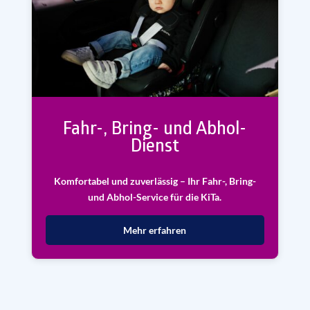
Fahr-, Bring- und Abhol-
Dienst
Komfortabel und zuverlässig – Ihr Fahr-, Bring-
und Abhol-Service für die KiTa.
Mehr erfahren